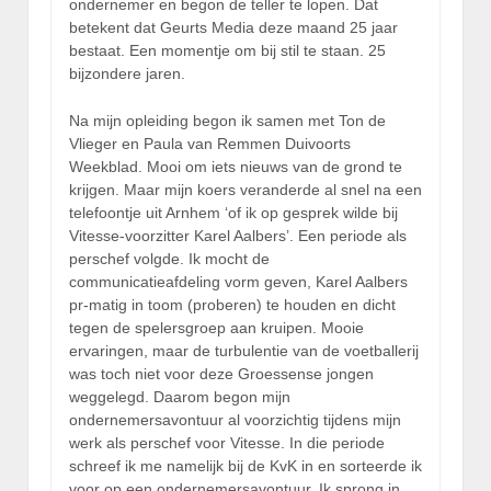
ondernemer en begon de teller te lopen. Dat
betekent dat Geurts Media deze maand 25 jaar
bestaat. Een momentje om bij stil te staan. 25
bijzondere jaren.
Na mijn opleiding begon ik samen met Ton de
Vlieger en Paula van Remmen Duivoorts
Weekblad. Mooi om iets nieuws van de grond te
krijgen. Maar mijn koers veranderde al snel na een
telefoontje uit Arnhem ‘of ik op gesprek wilde bij
Vitesse-voorzitter Karel Aalbers’. Een periode als
perschef volgde. Ik mocht de
communicatieafdeling vorm geven, Karel Aalbers
pr-matig in toom (proberen) te houden en dicht
tegen de spelersgroep aan kruipen. Mooie
ervaringen, maar de turbulentie van de voetballerij
was toch niet voor deze Groessense jongen
weggelegd. Daarom begon mijn
ondernemersavontuur al voorzichtig tijdens mijn
werk als perschef voor Vitesse. In die periode
schreef ik me namelijk bij de KvK in en sorteerde ik
voor op een ondernemersavontuur. Ik sprong in