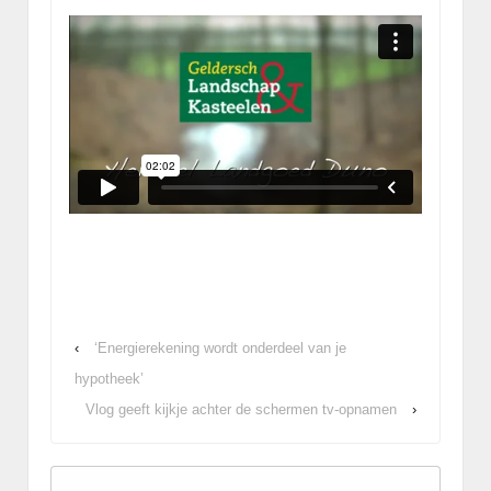
‹
‘Energierekening wordt onderdeel van je
hypotheek’
Vlog geeft kijkje achter de schermen tv-opnamen
›