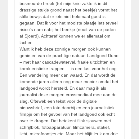
besmeurde broek (tot mijn knie zakte ik in dit
drassige stukje grond naast het beekje) vormt het
stille bewijs dat er iets niet helemaal goed is
gegaan. Dat ik voor het mooiste plaatje iets teveel
risico’s nam nabij het beekje (nooit van de paden
af Sjoerd). Achteraf kunnen we er allemaal om
lachen.
Want ik heb deze zonnige morgen ook kunnen
genieten van de prachtige natuur. Landgoed Duno
– met haar cascadewaterval, fraaie uitzichten en
karakteristieke trappen – is een lust voor het oog.
Een wandeling meer dan waard. En dat wordt de
komende jaren alleen nog maar mooier omdat het
landgoed wordt hersteld. En daar mag ik als
journalist deze morgen crossmediaal mee aan de
slag. Oftewel: een tekst voor de digitale
nieuwsbrief, een foto daarbij en een journalistiek
filmpje om het gevoel van het landgoed ook echt
over te dragen. Dat betekent flink sjouwen met
schrijfblok, fotoapparatuur, filmcamera, statief,
licht, microfoontjes etc. Maar het blijft leuk om drie