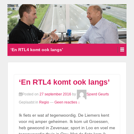
‘En RTL4 komt ook langs’
‘En RTL4 komt ook langs’
Posted on
27 september 2016
by
Sjoerd Geurts
Geplaatst in
Regio
—
Geen reacties ↓
Ik fiets er wat af tegenwoordig. De Liemers kent
voor mij amper geheimen. Ik kom uit Groessen,
heb gewoond in Zevenaar, sport in Loo en voel me
tegenwoordig thuis in Ooy. Met de fiets kom ik